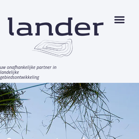
Ga
naar
de
inhoud
uw onafhankelijke partner in
landelijke
gebiedsontwikkeling