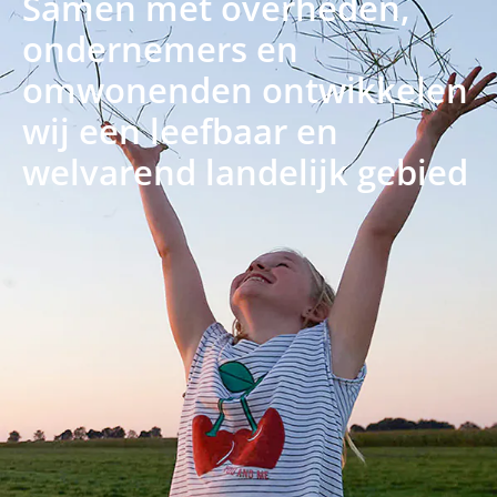
Samen met overheden,
ondernemers en
omwonenden ontwikkelen
wij een leefbaar en
welvarend landelijk gebied