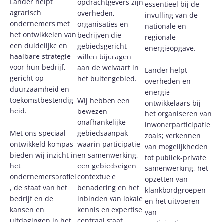
Lander helpt
opdrachtgevers zijn
essentieel bij de
agrarisch
overheden,
invulling van de
ondernemers met
organisaties en
nationale en
het ontwikkelen van
bedrijven die
regionale
een duidelijke en
gebiedsgericht
energieopgave.
haalbare strategie
willen bijdragen
voor hun bedrijf,
aan de welvaart in
Lander helpt
gericht op
het buitengebied.
overheden en
duurzaamheid en
energie
toekomstbestendig
Wij hebben een
ontwikkelaars bij
heid.
bewezen
het organiseren van
onafhankelijke
inwonerparticipatie
Met ons speciaal
gebiedsaanpak
zoals; verkennen
ontwikkeld kompas
waarin participatie
van mogelijkheden
bieden wij inzicht in
en samenwerking,
tot publiek-private
het
een gebiedseigen
samenwerking, het
ondernemersprofiel
contextuele
opzetten van
, de staat van het
benadering en het
klankbordgroepen
bedrijf en de
inbinden van lokale
en het uitvoeren
kansen en
kennis en expertise
van
uitdagingen in het
centraal staat.