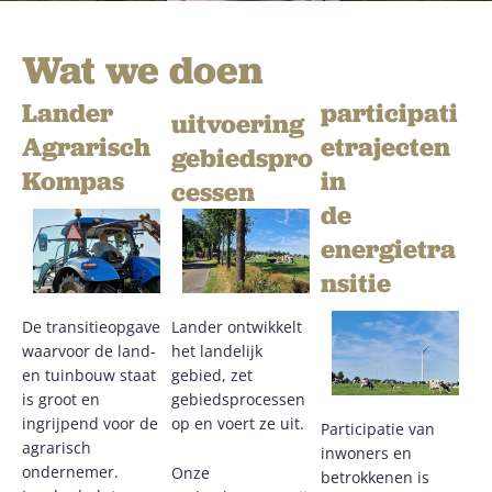
Wat we doen
Lander
participati
uitvoering
Agrarisch
etrajecten
gebiedspro
Kompas
in
cessen
de
energietra
nsitie
De transitieopgave
Lander ontwikkelt
waarvoor de land-
het landelijk
en tuinbouw staat
gebied, zet
is groot en
gebiedsprocessen
ingrijpend voor de
op en voert ze uit.
Participatie van
agrarisch
inwoners en
ondernemer.
Onze
betrokkenen is