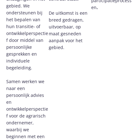
participatieprocess
gebied. We
en
.
ondersteunen bij
De uitkomst is een
het bepalen van
breed gedragen,
hun transitie- of
uitvoerbaar, op
ontwikkelperspectie
maat gesneden
f door middel van
aanpak voor het
persoonlijke
gebied.
gesprekken en
individuele
begeleiding.
Samen werken we
naar een
persoonlijk advies
en
ontwikkelperspectie
f voor de agrarisch
ondernemer,
waarbij we
beginnen met een