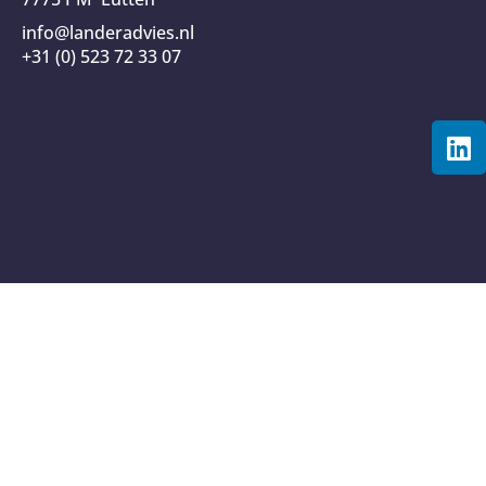
info@landeradvies.nl
+31 (0) 523 72 33 07
L
i
n
k
e
d
i
n