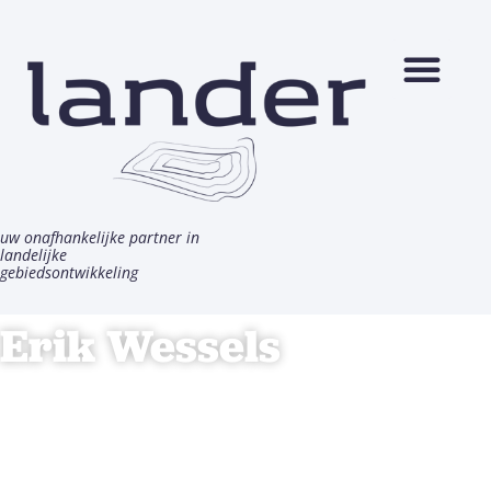
Ga
naar
de
inhoud
uw onafhankelijke partner in
landelijke
gebiedsontwikkeling
Erik Wessels