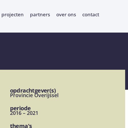
projecten
partners
over ons
contact
opdrachtgever(s)
Provincie Overijssel
periode
2016 – 2021
thema's