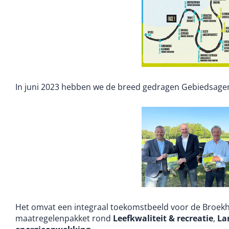
In juni 2023 hebben we de breed gedragen Gebiedsage
Het omvat een integraal toekomstbeeld voor de Broek
maatregelenpakket rond
Leefkwaliteit & recreatie
,
La