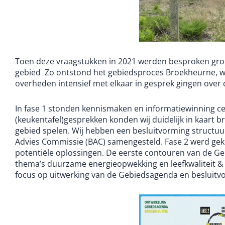
Toen deze vraagstukken in 2021 werden besproken groe
gebied Zo ontstond het gebiedsproces Broekheurne, 
overheden intensief met elkaar in gesprek gingen over
In fase 1 stonden kennismaken en informatiewinning ce
(keukentafel)gesprekken konden wij duidelijk in kaart 
gebied spelen. Wij hebben een besluitvorming structuur
Advies Commissie (BAC) samengesteld. Fase 2 werd ge
potentiële oplossingen. De eerste contouren van de G
thema’s duurzame energieopwekking en leefkwaliteit & r
focus op uitwerking van de Gebiedsagenda en besluitv