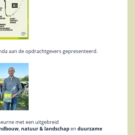
nda aan de opdrachtgevers gepresenteerd.
heurne met een uitgebreid
ndbouw
,
natuur & landschap
en
duurzame