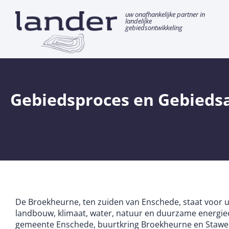
Ga
uw onafhankelijke partner in
naar
landelijke
gebiedsontwikkeling
de
inhoud
Gebiedsproces en Gebied
De Broekheurne, ten zuiden van Enschede, staat voor 
landbouw, klimaat, water, natuur en duurzame energi
gemeente Enschede, buurtkring Broekheurne en Stawel