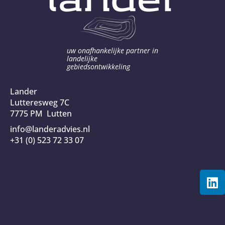
uw onafhankelijke partner in
landelijke
gebiedsontwikkeling
Lander
Lutteresweg 7C
7775 PM Lutten
info@landeradvies.nl
+31 (0) 523 72 33 07
L
i
n
k