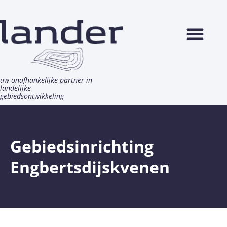
Ga
naar
de
inhoud
uw onafhankelijke partner in
landelijke
gebiedsontwikkeling
Gebiedsinrichting
Engbertsdijskvenen