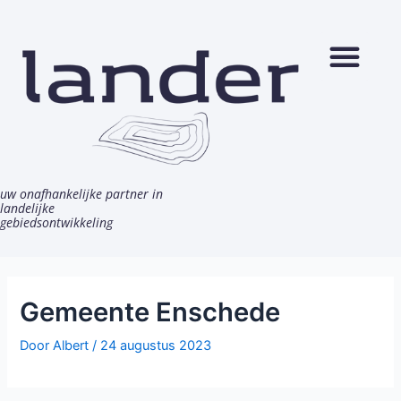
Ga
Bericht
naar
navigatie
de
inhoud
uw onafhankelijke partner in
landelijke
gebiedsontwikkeling
Gemeente Enschede
Door
Albert
/
24 augustus 2023